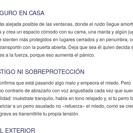
EGURO EN CASA
 más alejada posible de las ventanas, donde el ruido llegue amor
nas y crea un espacio cómodo con su cama, una manta y algún ju
se sienten más protegidos en lugares cerrados y en penumbra, 
ansportín con la puerta abierta. Deja que sea él quien decida s
es a la fuerza, porque eso aumenta el pánico.
ASTIGO NI SOBREPROTECCIÓN
onfirma que está pasando algo malo y empeora el miedo. Pero
emo contrario de abrazarlo con voz angustiada cada vez que sue
idad: muéstrate tranquilo, habla en tono relajado y, si tu perro 
riciar a un perro asustado no «refuerza» el miedo, como se cre
rava es transmitirle tu propia tensión.
L EXTERIOR