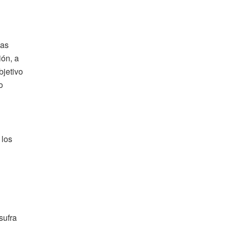
nas
ión, a
bjetivo
o
 los
sufra