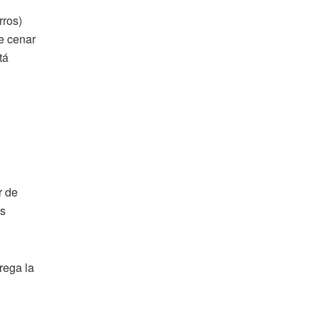
rros)
de cenar
tá
r de
os
rega la