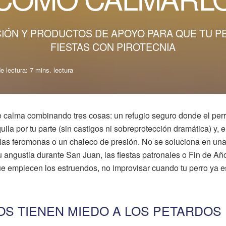
CIÓN Y PRODUCTOS DE APOYO PARA QUE TU P
FIESTAS CON PIROTECNIA
 lectura: 7 mins. lectura
e calma combinando tres cosas: un refugio seguro donde el per
ila por tu parte (sin castigos ni sobreprotección dramática) y, e
as feromonas o un chaleco de presión. No se soluciona en un
 angustia durante San Juan, las fiestas patronales o Fin de Añ
e empiecen los estruendos, no improvisar cuando tu perro ya e
OS TIENEN MIEDO A LOS PETARDOS