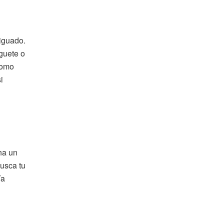
tiguado.
guete o
como
i
na un
busca tu
ía