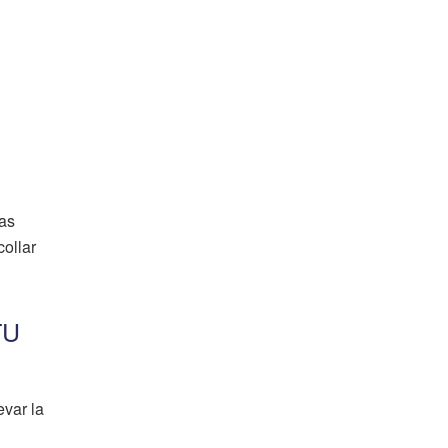
las
collar
TU
evar la