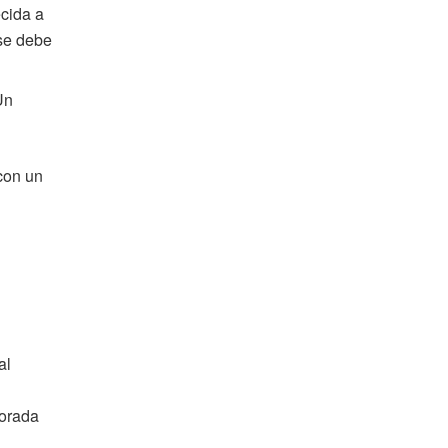
ecida a
e debe
Un
con un
al
porada