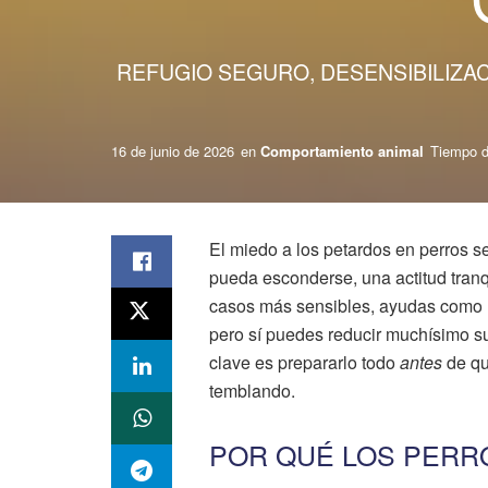
REFUGIO SEGURO, DESENSIBILIZA
16 de junio de 2026
en
Comportamiento animal
Tiempo de
El miedo a los petardos en perros s
pueda esconderse, una actitud tranqu
casos más sensibles, ayudas como l
pero sí puedes reducir muchísimo su
clave es prepararlo todo
antes
de qu
temblando.
POR QUÉ LOS PERR