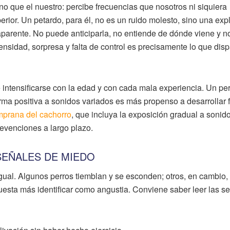
no que el nuestro: percibe frecuencias que nosotros ni siquiera
ior. Un petardo, para él, no es un ruido molesto, sino una exp
 aparente. No puede anticiparla, no entiende de dónde viene y 
ensidad, sorpresa y falta de control es precisamente lo que dis
 intensificarse con la edad y con cada mala experiencia. Un pe
ma positiva a sonidos variados es más propenso a desarrollar f
emprana del cachorro
, que incluya la exposición gradual a sonid
revenciones a largo plazo.
EÑALES DE MIEDO
gual. Algunos perros tiemblan y se esconden; otros, en cambio,
esta más identificar como angustia. Conviene saber leer las s