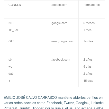
CONSENT
.google.com
Permanente
NID
.google.com
6 meses
1P_JAR
1 mes
OTZ
www.google.com
14 días
sb
.facebook.com
2 años
wd
5 días
datr
2 años
fr
45 días
EMILIO JOSÉ CALVO CARRASCO mantiene abiertos perfiles en
varias redes sociales como Facebook, Twitter, Google+, Linkedin,
Pinterest, Tumblr, Blogger, por lo que si el usuario accede a ellos