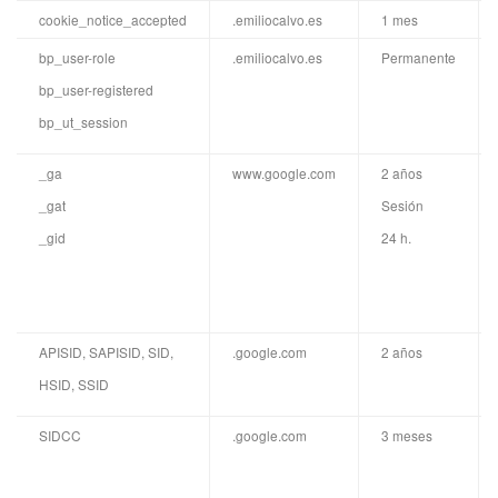
cookie_notice_accepted
.emiliocalvo.es
1 mes
bp_user-role
.emiliocalvo.es
Permanente
bp_user-registered
bp_ut_session
_ga
www.google.com
2 años
_gat
Sesión
_gid
24 h.
APISID, SAPISID, SID,
.google.com
2 años
HSID, SSID
SIDCC
.google.com
3 meses