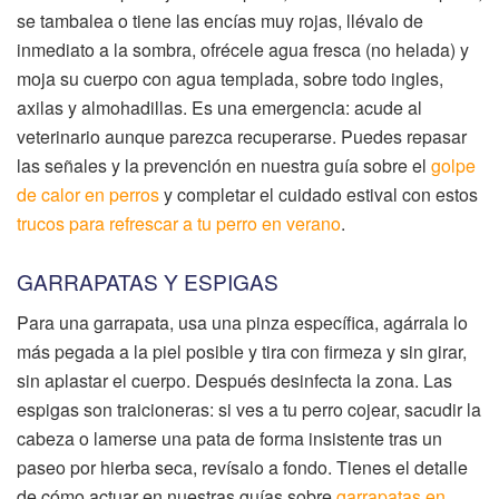
se tambalea o tiene las encías muy rojas, llévalo de
inmediato a la sombra, ofrécele agua fresca (no helada) y
moja su cuerpo con agua templada, sobre todo ingles,
axilas y almohadillas. Es una emergencia: acude al
veterinario aunque parezca recuperarse. Puedes repasar
las señales y la prevención en nuestra guía sobre el
golpe
de calor en perros
y completar el cuidado estival con estos
trucos para refrescar a tu perro en verano
.
GARRAPATAS Y ESPIGAS
Para una garrapata, usa una pinza específica, agárrala lo
más pegada a la piel posible y tira con firmeza y sin girar,
sin aplastar el cuerpo. Después desinfecta la zona. Las
espigas son traicioneras: si ves a tu perro cojear, sacudir la
cabeza o lamerse una pata de forma insistente tras un
paseo por hierba seca, revísalo a fondo. Tienes el detalle
de cómo actuar en nuestras guías sobre
garrapatas en