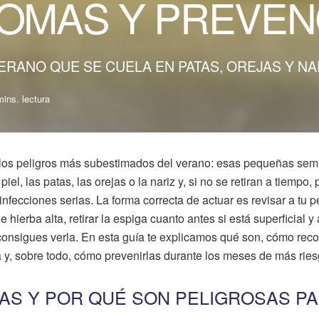
TOMAS Y PREVEN
ERANO QUE SE CUELA EN PATAS, OREJAS Y NAR
mins. lectura
los peligros más subestimados del verano: esas pequeñas semi
el, las patas, las orejas o la nariz y, si no se retiran a tiempo
infecciones serias. La forma correcta de actuar es revisar a tu p
ierba alta, retirar la espiga cuanto antes si está superficial y 
o consigues verla. En esta guía te explicamos qué son, cómo rec
 y, sobre todo, cómo prevenirlas durante los meses de más ries
GAS Y POR QUÉ SON PELIGROSAS P