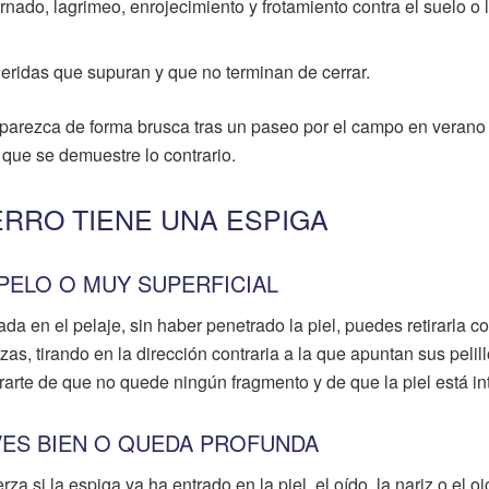
rnado, lagrimeo, enrojecimiento y frotamiento contra el suelo o 
eridas que supuran y que no terminan de cerrar.
parezca de forma brusca tras un paseo por el campo en verano
que se demuestre lo contrario.
ERRO TIENE UNA ESPIGA
 PELO O MUY SUPERFICIAL
a en el pelaje, sin haber penetrado la piel, puedes retirarla c
s, tirando en la dirección contraria a la que apuntan sus pelill
rte de que no quede ningún fragmento y de que la piel está int
 VES BIEN O QUEDA PROFUNDA
rza si la espiga ya ha entrado en la piel, el oído, la nariz o el oj