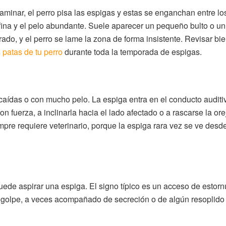
caminar, el perro pisa las espigas y estas se enganchan entre l
 fina y el pelo abundante. Suele aparecer un pequeño bulto o un
rado, y el perro se lame la zona de forma insistente. Revisar bie
 patas de tu perro
durante toda la temporada de espigas.
caídas o con mucho pelo. La espiga entra en el conducto auditiv
n fuerza, a inclinarla hacia el lado afectado o a rascarse la ore
mpre requiere veterinario, porque la espiga rara vez se ve desd
o puede aspirar una espiga. El signo típico es un acceso de estor
 golpe, a veces acompañado de secreción o de algún resoplido