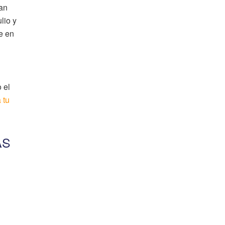
dan
lio y
e en
 el
 tu
AS