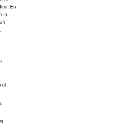
lica. En
e la
 un
.
s
 al
s,
os