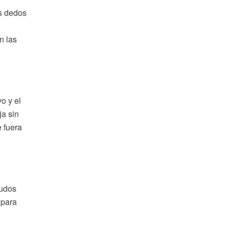
os dedos
n las
o y el
ja sin
e fuera
nudos
 para