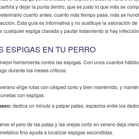
partirla y dejar la punta dentro, que es justo lo que más se comp
l veterinario cuanto antes: cuanto más tiempo pase, más se hund
racción. Esta guía es informativa y no sustituye la valoración de
ar cualquier espiga clavada y pautar tratamiento si hay infección
S ESPIGAS EN TU PERRO
a mejor herramienta contra las espigas. Con unos cuantos hábito
sgo durante los meses críticos:
verano elige rutas con césped corto y bien mantenido, y mantén
cunetas con espigas.
aseo:
dedica un minuto a palpar patas, espacios entre los dedo
ner el pelo de las patas y las orejas corto en verano deja men
etálico fino ayuda a localizar espigas escondidas.