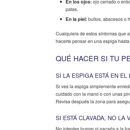
En los ojos:
ojo cerrado o ento
patas.
En la piel:
bultos, abscesos o h
Cualquiera de estos síntomas que a
hacerte pensar en una espiga hasta 
QUÉ HACER SI TU P
SI LA ESPIGA ESTÁ EN EL
Si ves la espiga simplemente enredad
cuidado con la mano o con unas pinza
Revisa después la zona para asegura
SI ESTÁ CLAVADA, NO LA
No intentes hurgar ni sacarla a la fue