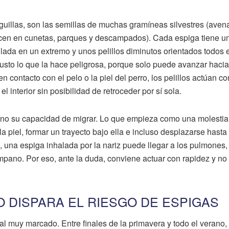
uillas, son las semillas de muchas gramíneas silvestres (avena
recen en cunetas, parques y descampados). Cada espiga tiene u
ilada en un extremo y unos pelillos diminutos orientados todos 
justo lo que la hace peligrosa, porque solo puede avanzar hacia
n contacto con el pelo o la piel del perro, los pelillos actúan c
l interior sin posibilidad de retroceder por sí sola.
sino su capacidad de migrar. Lo que empieza como una molestia
la piel, formar un trayecto bajo ella e incluso desplazarse hast
 una espiga inhalada por la nariz puede llegar a los pulmones,
ímpano. Por eso, ante la duda, conviene actuar con rapidez y no
 DISPARA EL RIESGO DE ESPIGAS
l muy marcado. Entre finales de la primavera y todo el verano, 