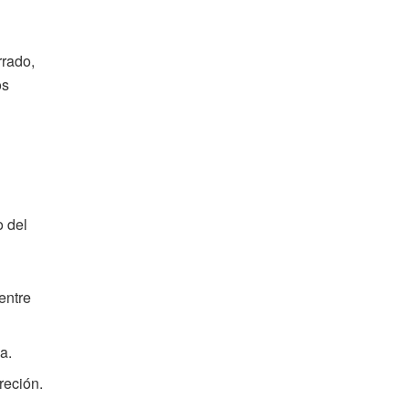
rrado,
os
o del
entre
a.
reción.