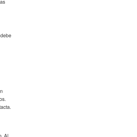
las
 debe
on
os.
acta.
o. Al