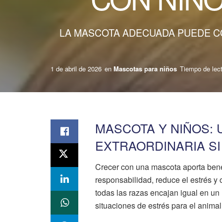
LA MASCOTA ADECUADA PUEDE CON
1 de abril de 2026
en
Mascotas para niños
Tiempo de lect
MASCOTA Y NIÑOS:
EXTRAORDINARIA SI
Crecer con una mascota aporta benef
responsabilidad, reduce el estrés y
todas las razas encajan igual en u
situaciones de estrés para el anim