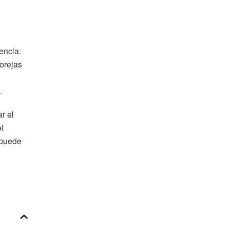
encia:
 orejas
.
r el
el
 puede