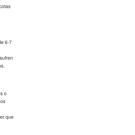
cotas
de 6-7
sufren
as.
s o
Los
ner que