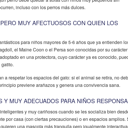
ocurren, incluso con los perros más dulces.
 PERO MUY AFECTUOSOS CON QUIEN LOS
ntásticos para niños mayores de 5-6 años que ya entienden lo
agdoll, el Maine Coon o el Persa son conocidas por su carácter
 adoptado en una protectora, cuyo carácter ya es conocido, pue
gatito.
 a respetar los espacios del gato: si el animal se retira, no de
principio previene arañazos y genera una convivencia sana.
S Y MUY ADECUADOS PARA NIÑOS RESPONSA
inteligentes y muy cariñosos cuando se les socializa bien desd
te por casa (con ciertas precauciones) o en espacios amplios.
quieren una mascota más tranquila pero igualmente interactiva