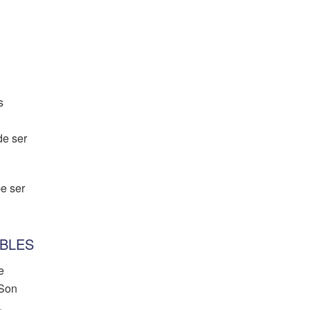
s
de ser
be ser
BLES
e
 Son
.