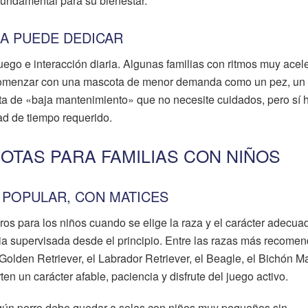
 fundamental para su bienestar.
IA PUEDE DEDICAR
juego e interacción diaria. Algunas familias con ritmos muy ace
omenzar con una mascota de menor demanda como un pez, un
a de «baja mantenimiento» que no necesite cuidados, pero sí 
ad de tiempo requerido.
OTAS PARA FAMILIAS CON NIÑOS
 POPULAR, CON MATICES
s para los niños cuando se elige la raza y el carácter adecuad
a supervisada desde el principio. Entre las razas más recome
Golden Retriever, el Labrador Retriever, el Beagle, el Bichón Ma
en un carácter afable, paciencia y disfrute del juego activo.
gún perro debe quedar a solas con niños muy pequeños sin