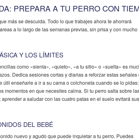
DA: PREPARA A TU PERRO CON TIE
 que más se descuida. Todo lo que trabajes ahora te ahorrará
reas a lo largo de las semanas previas, sin prisa y con mucho
ÁSICA Y LOS LÍMITES
ncillas como «sienta», «quieto», «a tu sitio» o «suelta» es mu
azos. Dedica sesiones cortas y diarias a reforzar estas señales
 útil enseñarle a ir a su cama o colchoneta cuando se lo pidas:
s momentos en que necesites calma. Si tu perro salta sobre la
; aprender a saludar con las cuatro patas en el suelo evitará su
ONIDOS DEL BEBÉ
 sonido nuevo y agudo que puede inquietar a tu perro. Puedes