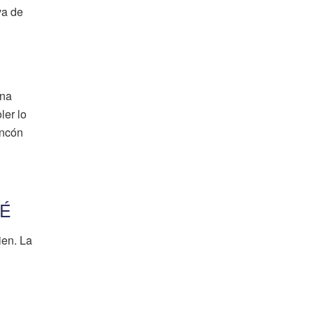
va de
Una
ler lo
incón
BÉ
ien. La