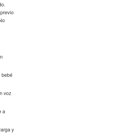
do.
 previo
 No
in
l bebé
on voz
e a
larga y