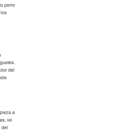
tu perro
 los
a
guetes.
lor del
tele
pieza a
as, ve
 del