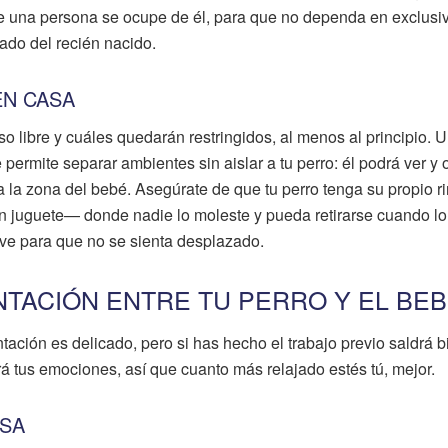
 una persona se ocupe de él, para que no dependa en exclusi
ado del recién nacido.
EN CASA
 libre y cuáles quedarán restringidos, al menos al principio. 
permite separar ambientes sin aislar a tu perro: él podrá ver y o
a la zona del bebé. Asegúrate de que tu perro tenga su propio r
n juguete— donde nadie lo moleste y pueda retirarse cuando lo
ave para que no se sienta desplazado.
TACIÓN ENTRE TU PERRO Y EL BE
ntación es delicado, pero si has hecho el trabajo previo saldrá b
erá tus emociones, así que cuanto más relajado estés tú, mejor.
ASA