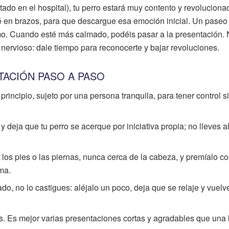
tado en el hospital), tu perro estará muy contento y revoluciona
bé en brazos, para que descargue esa emoción inicial. Un paseo
o. Cuando esté más calmado, podéis pasar a la presentación.
 nervioso: dale tiempo para reconocerte y bajar revoluciones.
ACIÓN PASO A PASO
principio, sujeto por una persona tranquila, para tener control s
y deja que tu perro se acerque por iniciativa propia; no lleves a
 los pies o las piernas, nunca cerca de la cabeza, y premíalo c
ma.
o, no lo castigues: aléjalo un poco, deja que se relaje y vuelv
s. Es mejor varias presentaciones cortas y agradables que una 