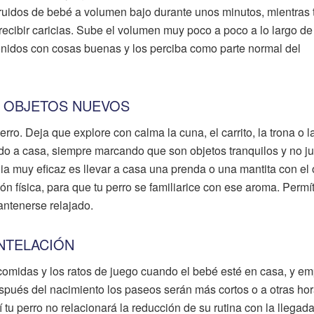
 ruidos de bebé a volumen bajo durante unos minutos, mientras 
cibir caricias. Sube el volumen muy poco a poco a lo largo de
onidos con cosas buenas y los perciba como parte normal del
Y OBJETOS NUEVOS
perro. Deja que explore con calma la cuna, el carrito, la trona o l
 a casa, siempre marcando que son objetos tranquilos y no ju
a muy eficaz es llevar a casa una prenda o una mantita con el o
ón física, para que tu perro se familiarice con ese aroma. Permí
antenerse relajado.
ANTELACIÓN
comidas y los ratos de juego cuando el bebé esté en casa, y em
después del nacimiento los paseos serán más cortos o a otras hor
tu perro no relacionará la reducción de su rutina con la llegada