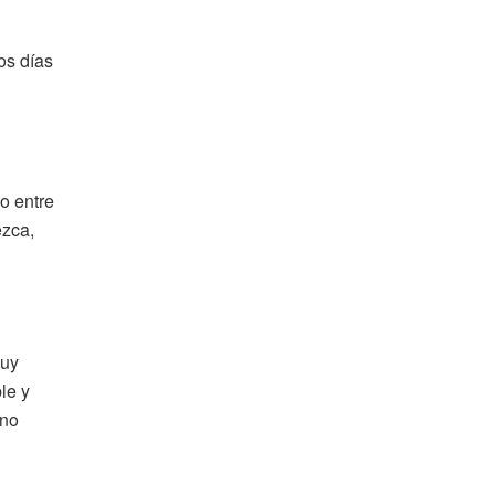
os días
o entre
ezca,
muy
le y
 no