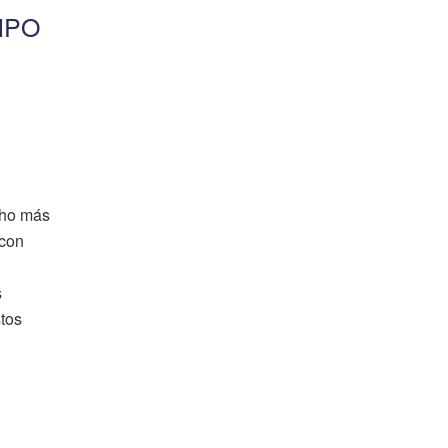
MPO
cho más
 con
s
stos