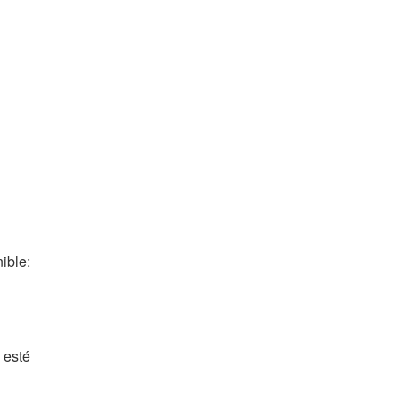
ible:
 esté