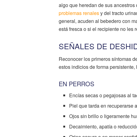
algo que heredan de sus ancestros d
problemas renales
y del tracto urina
general, acuden al bebedero con ma
está fresca o si el recipiente no les
SEÑALES DE DESHID
Reconocer los primeros síntomas de 
estos indicios de forma persistente,
EN PERROS
Encías secas o pegajosas al ta
Piel que tarda en recuperarse a
Ojos sin brillo o ligeramente h
Decaimiento, apatía o reducción
Orina oscura o en menor cantid