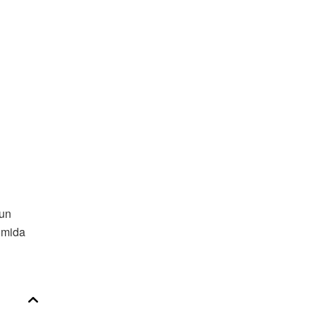
 un
omida