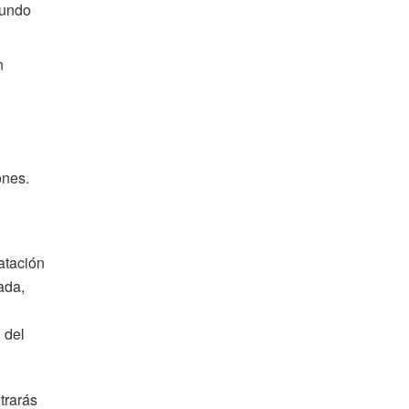
fundo
n
ones.
atación
ada,
 del
trarás