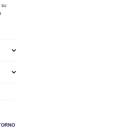
a su
a
ETORNO