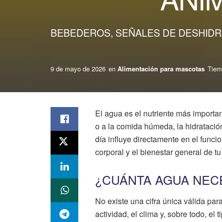
BEBEDEROS, SEÑALES DE DESHIDRA
9 de mayo de 2026
en
Alimentación para mascotas
Tiem
El agua es el nutriente más importan
o a la comida húmeda, la hidrataci
día influye directamente en el funcio
corporal y el bienestar general de tu
¿CUÁNTA AGUA NECE
No existe una cifra única válida par
actividad, el clima y, sobre todo, el