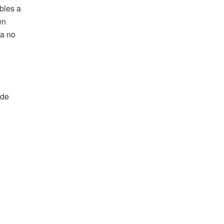
bles a
en
ua no
 de