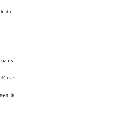
rte de
hogares
ción se
e si la