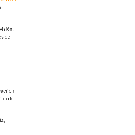
n
visión.
es de
caer en
ción de
ía,