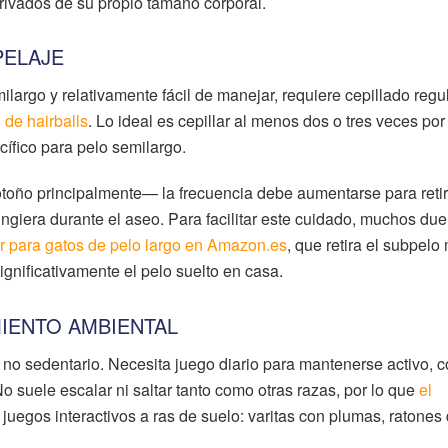
erivados de su propio tamaño corporal.
PELAJE
largo y relativamente fácil de manejar, requiere cepillado regu
 de hairballs
. Lo ideal es cepillar al menos dos o tres veces por
ífico para pelo semilargo.
ño principalmente— la frecuencia debe aumentarse para retir
ingiera durante el aseo. Para facilitar este cuidado, muchos du
r para gatos de pelo largo en Amazon.es
, que retira el subpelo
ignificativamente el pelo suelto en casa.
MIENTO AMBIENTAL
 no sedentario. Necesita juego diario para mantenerse activo, c
No suele escalar ni saltar tanto como otras razas, por lo que
el
uegos interactivos a ras de suelo: varitas con plumas, ratones 