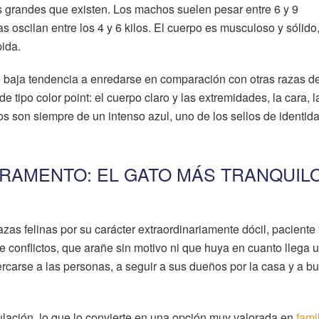
 grandes que existen. Los machos suelen pesar entre 6 y 9
 oscilan entre los 4 y 6 kilos. El cuerpo es musculoso y sólido
pida.
e baja tendencia a enredarse en comparación con otras razas d
de tipo color point: el cuerpo claro y las extremidades, la cara, l
os son siempre de un intenso azul, uno de los sellos de identid
RAMENTO: EL GATO MÁS TRANQUIL
azas felinas por su carácter extraordinariamente dócil, paciente
 conflictos, que arañe sin motivo ni que huya en cuanto llega 
cercarse a las personas, a seguir a sus dueños por la casa y a bu
ulación, lo que lo convierte en una opción muy valorada en
fami