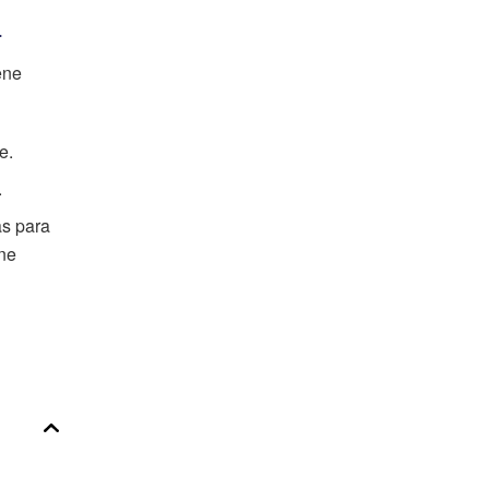
L
ene
e.
.
as para
ene