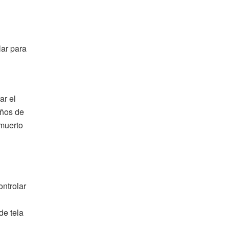
lar para
ar el
eños de
 muerto
ontrolar
de tela