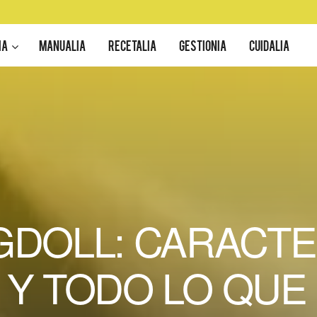
IA
MANUALIA
RECETALIA
GESTIONIA
CUIDALIA
DOLL: CARACTE
Y TODO LO QUE